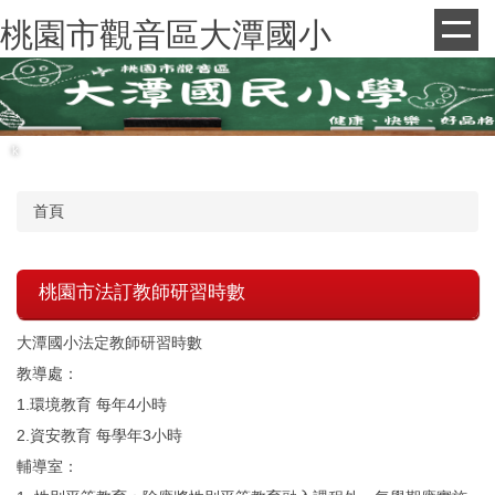
跳
桃園市觀音區大潭國小
到
主
要
內
容
k
區
首頁
桃園市法訂教師研習時數
大潭國小法定教師研習時數
教導處：
1.環境教育 每年4小時
2.資安教育 每學年3小時
輔導室：