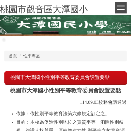
跳
桃園市觀音區大潭國小
到
主
要
內
容
k
區
首頁
性平專區
桃園市大潭國小性別平等教育委員會設置要點
桃園市大潭國小性別平等教育委員會設置要點
114.09.03
校務會議通過
依據：依性別平等教育法第六條規定訂定之。
目的：本校為促進性別地位之實質平等，消除性別歧
視，維護人格尊嚴，厚植並建立性 別平等之教育資源